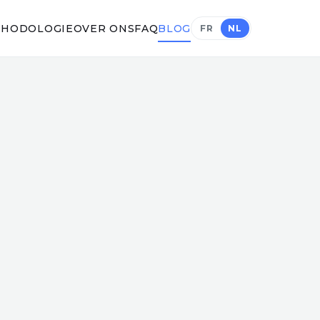
HODOLOGIE
OVER ONS
FAQ
BLOG
FR
NL