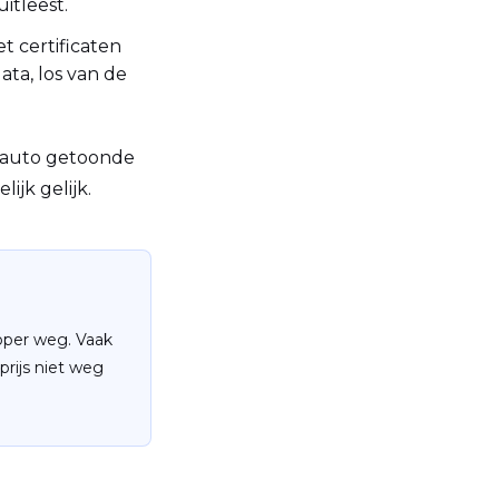
itleest.
t certificaten
ata, los van de
e auto getoonde
ijk gelijk.
koper weg. Vaak
rijs niet weg