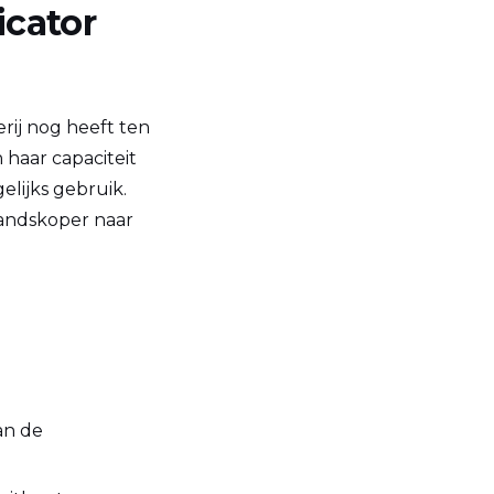
icator
erij nog heeft ten
 haar capaciteit
elijks gebruik.
andskoper naar
an de