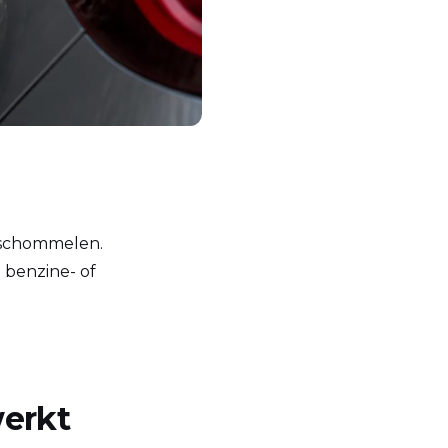
n schommelen.
j benzine- of
werkt