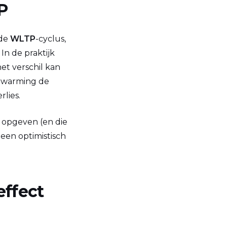
P
 de
WLTP
-cyclus,
In de praktijk
et verschil kan
erwarming de
lies.
k opgeven (en die
en optimistisch
effect