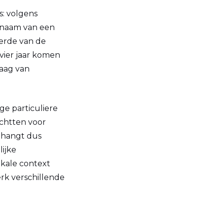
: volgens
p naam van een
erde van de
 vier jaar komen
raag van
ge particuliere
chtten voor
 hangt dus
lijke
lokale context
rk verschillende