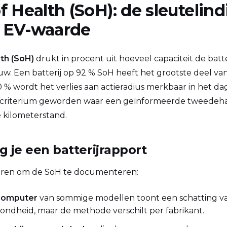
f Health (SoH): de sleutelind
 EV-waarde
th (SoH)
drukt in procent uit hoeveel capaciteit de batt
uw. Een batterij op 92 % SoH heeft het grootste deel van
% wordt het verlies aan actieradius merkbaar in het dag
te criterium geworden waar een geïnformeerde tweedeh
e kilometerstand.
g je een batterijrapport
nieren om de SoH te documenteren:
computer
van sommige modellen toont een schatting v
zondheid, maar de methode verschilt per fabrikant.