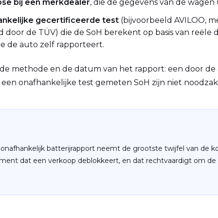
ose bij een merkdealer
, die de gegevens van de wagen u
nkelijke gecertificeerde test
(bijvoorbeeld AVILOO, me
d door de TÜV) die de SoH berekent op basis van reële d
e de auto zelf rapporteert.
d de methode en de datum van het rapport: een door d
een onafhankelijke test gemeten SoH zijn niet noodzakel
onafhankelijk batterijrapport neemt de grootste twijfel van de 
ument dat een verkoop deblokkeert, en dat rechtvaardigt om de p