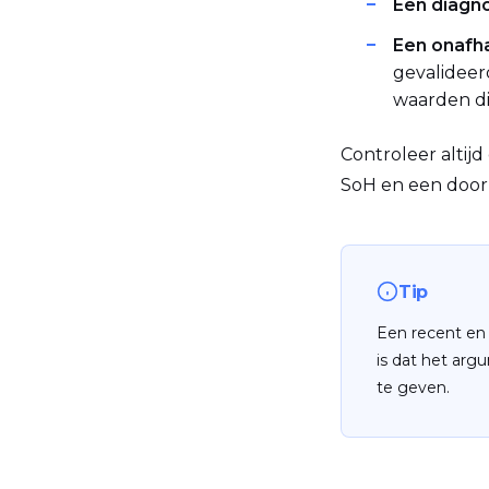
Een diagn
Een onafha
gevalideer
waarden di
Controleer altij
SoH en een door 
Tip
Een recent en 
is dat het arg
te geven.