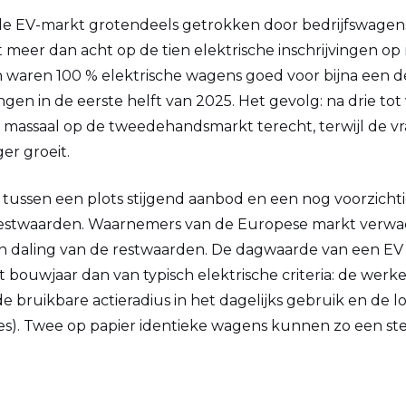
de EV-markt grotendeels getrokken door bedrijfswagens
at meer dan acht op de tien elektrische inschrijvingen o
 waren 100 % elektrische wagens goed voor bijna een d
ngen in de eerste helft van 2025. Het gevolg: na drie tot
n massaal op de tweedehandsmarkt terecht, terwijl de v
ger groeit.
tussen een plots stijgend aanbod en een nog voorzichti
restwaarden. Waarnemers van de Europese markt verwa
n daling van de restwaarden. De dagwaarde van een EV
 bouwjaar dan van typisch elektrische criteria: de werke
 de bruikbare actieradius in het dagelijks gebruik en de 
es). Twee op papier identieke wagens kunnen zo een ste