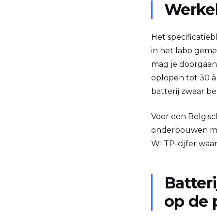
Werkel
Het specificati
in het labo geme
mag je doorgaans
oplopen tot 30 
batterij zwaar b
Voor een Belgisch
onderbouwen met
WLTP-cijfer waar
Batter
op de p