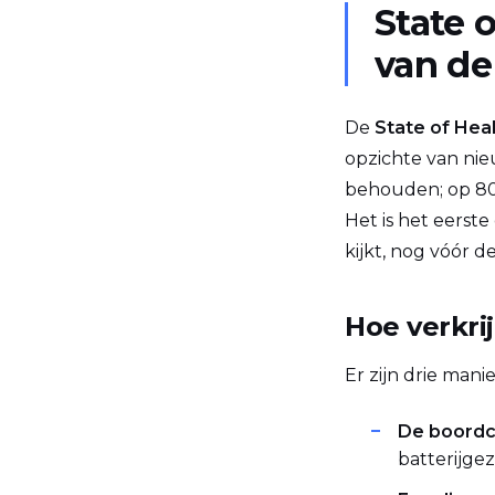
State o
van de
De
State of Heal
opzichte van nie
behouden; op 80 
Het is het eers
kijkt, nog vóór d
Hoe verkrij
Er zijn drie ma
De boord
batterijge