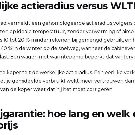
ijke actieradius versus WLT
eblad vermeldt een gehomologeerde actieradius volgens
ten op ideale temperatuur, zonder verwarming of airco. 
 10 tot 20 % minder rekenen bij gemengd gebruik, en h
à 40 % in de winter op de snelweg, wanneer de cabinev
elast. Een wagen met warmtepomp beperkt dat winterver
e koper telt de werkelijke actieradius. Een eerlijke vor
 je gemiddelde verbruik) wekt meer vertrouwen dan e
van de koper weet dat hij het moet corrigeren.
ijgarantie: hoe lang en welk 
rijs