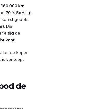
of 160.000 km
ond
70 % SoH
ligt:
senkomst gedekt
r). Die
r altijd de
abrikant
.
ruster de koper
 is, verkoopt
nbod de